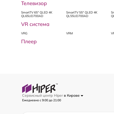
Телевизор
SmartTV 65" QLED 4K
SmartTV 55" QLED 4K
S
QL65UD700AD
QL55UD700AD
Q
VR система
VRG
VRM
V
Плеер
Сервисный центр Hiper
в Кирове
Ежедневно с 9:00 до 21:00