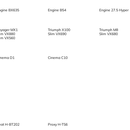
ngine BX635
Engine B54
Engine 27.5 Нyper
oyager MX1
Triumph X100
Triumph M8
lim VX880
Slim VX690
Slim VX680
lim VX560
inema D1
Cinema C10
eat H-BT202
Proxy H-TS6