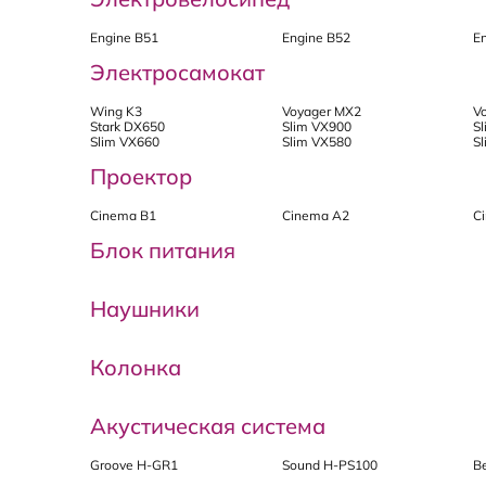
Engine B51
Engine B52
E
Электросамокат
Wing K3
Voyager MX2
V
Stark DX650
Slim VX900
S
Slim VX660
Slim VX580
S
Проектор
Cinema B1
Cinema A2
C
Блок питания
Наушники
Колонка
Акустическая система
Groove H-GR1
Sound H-PS100
B