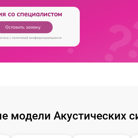
ия со специалистом
Оставить заявку
аетесь c
политикой конфиденциальности
е модели Акустических си