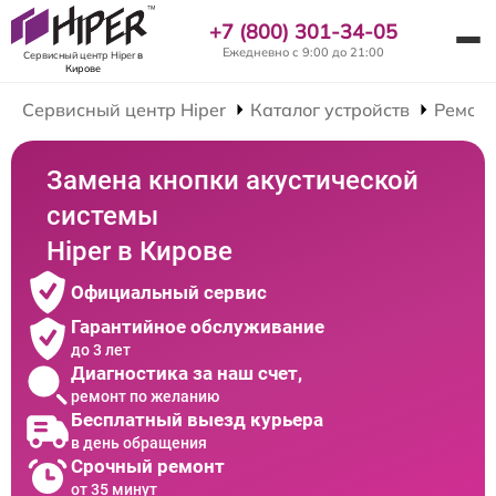
+7 (800) 301-34-05
Ежедневно с 9:00 до 21:00
Сервисный центр Hiper
в
Кирове
Сервисный центр Hiper
Каталог устройств
Ремонт
Замена кнопки акустической
системы
Hiper в Кирове
Официальный сервис
Гарантийное обслуживание
до 3 лет
Диагностика за наш счет,
ремонт по желанию
Бесплатный выезд курьера
в день обращения
Срочный ремонт
от 35 минут