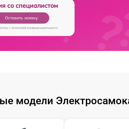
ия со специалистом
Оставить заявку
аетесь c
политикой конфиденциальности
ые модели Электросамока