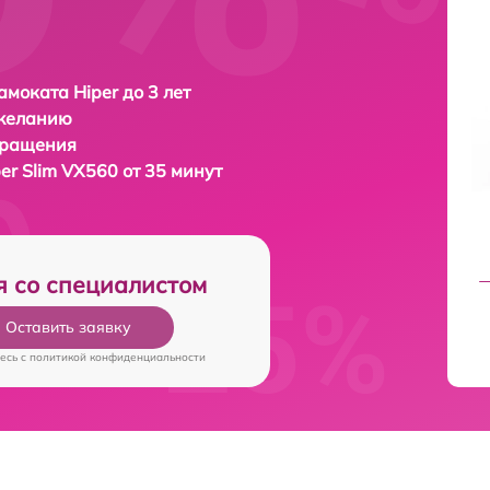
амоката Hiper до 3 лет
 желанию
бращения
er Slim VX560 от 35 минут
я со специалистом
Оставить заявку
есь c
политикой конфиденциальности