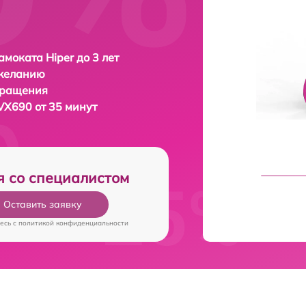
амоката Hiper до 3 лет
 желанию
бращения
 VX690 от 35 минут
я со специалистом
Оставить заявку
есь c
политикой конфиденциальности