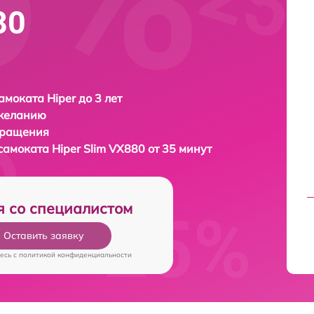
80
амоката Hiper до 3 лет
 желанию
бращения
осамоката
Hiper Slim VX880 от 35 минут
я со специалистом
Оставить заявку
есь c
политикой конфиденциальности