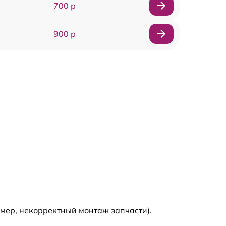
700 р
900 р
900 р
2000 р
400 р
500 р
900 р
2500 р
мер, некорректный монтаж запчасти).