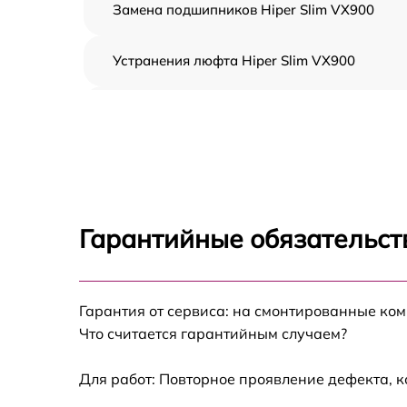
Замена подшипников Hiper Slim VX900
Устранения люфта Hiper Slim VX900
Замена резины Hiper Slim VX900
Апгрейд Hiper Slim VX900
Восстановление разъемов питания Hiper
Slim VX900
Гарантийные обязательст
Замена аккумулятора Hiper Slim VX900
Гарантия от сервиса: на смонтированные ко
Замена корпуса Hiper Slim VX900
Что считается гарантийным случаем?
Ремонт платы управления (восстановление)
Hiper Slim VX900
Для работ: Повторное проявление дефекта, 