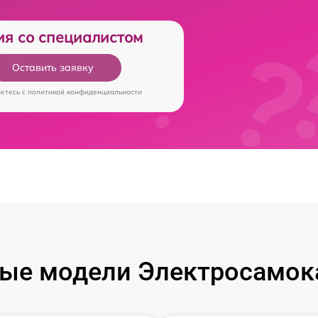
ия со специалистом
Оставить заявку
аетесь c
политикой конфиденциальности
ые модели Электросамока