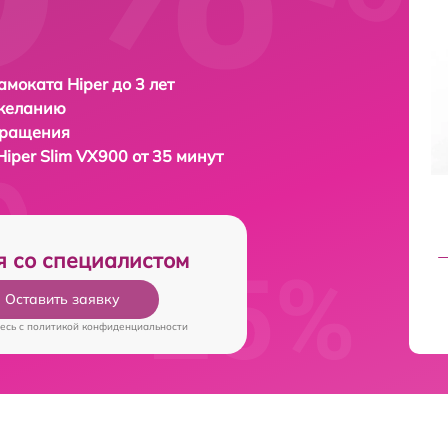
амоката Hiper до 3 лет
 желанию
бращения
Hiper Slim VX900 от 35 минут
я со специалистом
Оставить заявку
есь c
политикой конфиденциальности