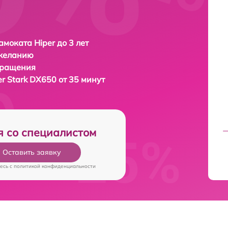
амоката Hiper до 3 лет
 желанию
бращения
er Stark DX650 от 35 минут
я со специалистом
Оставить заявку
есь c
политикой конфиденциальности