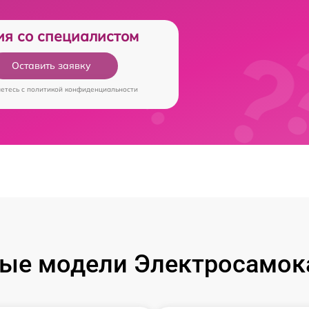
ия со специалистом
Оставить заявку
аетесь c
политикой конфиденциальности
ые модели Электросамока