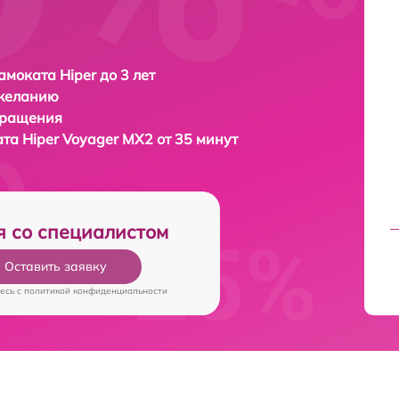
амоката Hiper до 3 лет
 желанию
бращения
ата
Hiper Voyager MX2 от 35 минут
я со специалистом
Оставить заявку
есь c
политикой конфиденциальности