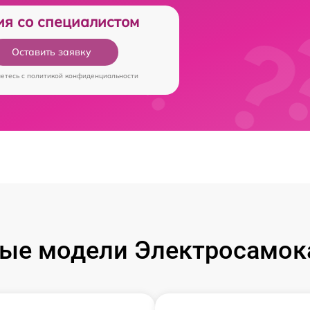
ия со специалистом
Оставить заявку
аетесь c
политикой конфиденциальности
ые модели Электросамока