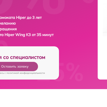
амоката Hiper до 3 лет
 желанию
бращения
ата
Hiper Wing K3 от 35 минут
я со специалистом
Оставить заявку
есь c
политикой конфиденциальности