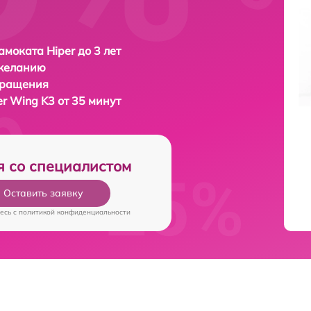
амоката Hiper до 3 лет
 желанию
бращения
er Wing K3 от 35 минут
я со специалистом
Оставить заявку
есь c
политикой конфиденциальности