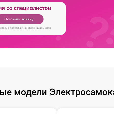
ия со специалистом
Оставить заявку
аетесь c
политикой конфиденциальности
ые модели Электросамока