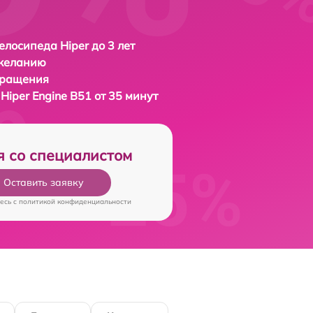
елосипеда Hiper до 3 лет
 желанию
бращения
а
Hiper Engine B51 от 35 минут
я со специалистом
Оставить заявку
есь c
политикой конфиденциальности