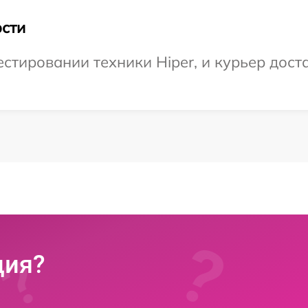
сти
тировании техники Hiper, и курьер доста
ция?