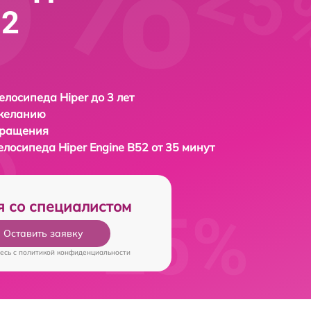
52
елосипеда Hiper до 3 лет
 желанию
бращения
велосипеда
Hiper Engine B52 от 35 минут
я со специалистом
Оставить заявку
есь c
политикой конфиденциальности