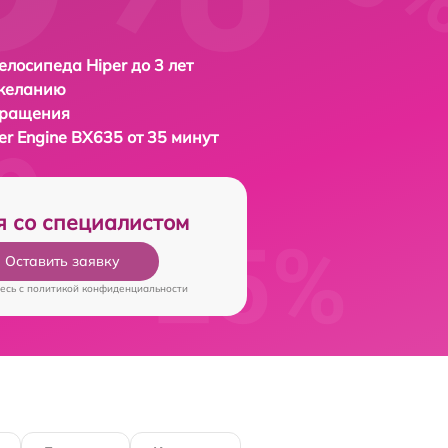
елосипеда Hiper до 3 лет
 желанию
бращения
er Engine BX635 от 35 минут
я со специалистом
Оставить заявку
есь c
политикой конфиденциальности