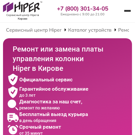
+7 (800) 301-34-05
Ежедневно с 9:00 до 21:00
Сервисный центр Hiper
в
Кирове
Сервисный центр Hiper
Каталог устройств
Ремонт
Ремонт или замена платы
управления колонки
Hiper в Кирове
Официальный сервис
Гарантийное обслуживание
до 3 лет
Диагностика за наш счет,
ремонт по желанию
Бесплатный выезд курьера
в день обращения
Срочный ремонт
от 35 минут