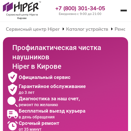
+7 (800) 301-34-05
Ежедневно с 9:00 до 21:00
Сервисный центр Hiper
в
Кирове
Сервисный центр Hiper
Каталог устройств
Ремон
Профилактическая чистка
наушников
Hiper в Кирове
Официальный сервис
Гарантийное обслуживание
до 3 лет
Диагностика за наш счет,
ремонт по желанию
Бесплатный выезд курьера
в день обращения
Срочный ремонт
от 35 минут