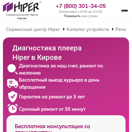
+7 (800) 301-34-05
Ежедневно с 9:00 до 21:00
Сервисный центр Hiper
в
Позвонить
мне утром
Кирове
Сервисный центр Hiper
Каталог устройств
Ремонт
Диагностика плеера
Hiper в Кирове
Диагностика за наш счет, ремонт по
желанию
Бесплатный выезд курьера в день
обращения
Гарантия на ремонт до 3 лет
Срочный ремонт от 35 минут
Бесплатная консультация со