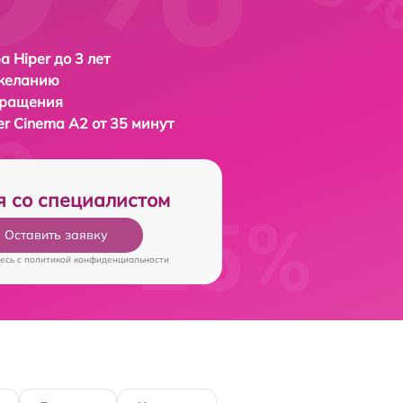
а Hiper до 3 лет
 желанию
бращения
er Cinema A2 от 35 минут
я со специалистом
Оставить заявку
есь c
политикой конфиденциальности