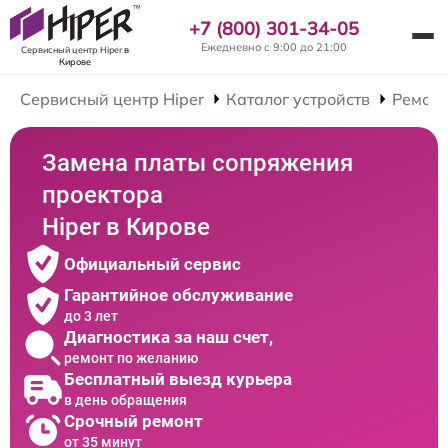
+7 (800) 301-34-05
Ежедневно с 9:00 до 21:00
Сервисный центр Hiper
в
Кирове
Сервисный центр Hiper
Каталог устройств
Ремонт
Замена платы сопряжения
проектора
Hiper в Кирове
Официальный сервис
Гарантийное обслуживание
до 3 лет
Диагностика за наш счет,
ремонт по желанию
Бесплатный выезд курьера
в день обращения
Срочный ремонт
от 35 минут