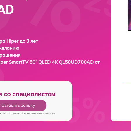
AD
ра Hiper до 3 лет
 желанию
бращения
iper SmartTV 50" QLED 4K QL50UD700AD от
я со специалистом
Оставить заявку
есь c
политикой конфиденциальности