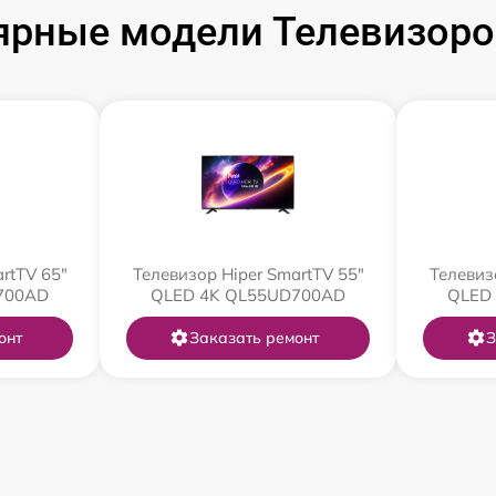
ярные модели Телевизоров
rtTV 65"
Телевизор Hiper SmartTV 55"
Телевиз
700AD
QLED 4K QL55UD700AD
QLED
онт
Заказать ремонт
З