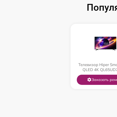
Попул
Телевизор Hiper Sma
QLED 4K QL65UD
Заказать рем