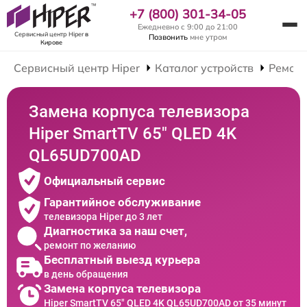
+7 (800) 301-34-05
Ежедневно с 9:00 до 21:00
Сервисный центр Hiper
в
Позвонить
мне утром
Кирове
Сервисный центр Hiper
Каталог устройств
Ремонт
Замена корпуса телевизора
Hiper SmartTV 65" QLED 4K
QL65UD700AD
Официальный сервис
Гарантийное обслуживание
телевизора Hiper до 3 лет
Диагностика за наш счет,
ремонт по желанию
Бесплатный выезд курьера
в день обращения
Замена корпуса телевизора
Hiper SmartTV 65" QLED 4K QL65UD700AD от 35 минут