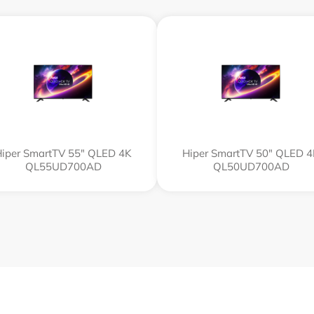
iper SmartTV 55" QLED 4K
Hiper SmartTV 50" QLED 
QL55UD700AD
QL50UD700AD