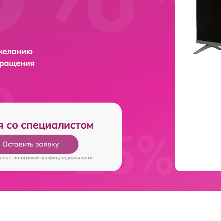
 желанию
бращения
я со специалистом
Оставить заявку
есь c
политикой конфиденциальности