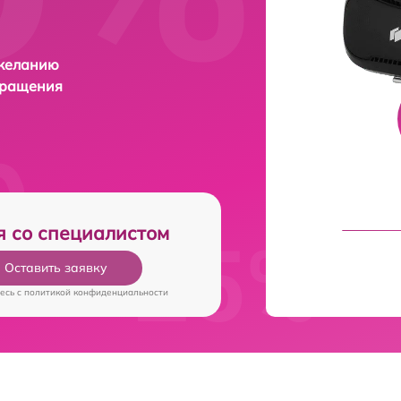
 желанию
бращения
я со специалистом
Оставить заявку
есь c
политикой конфиденциальности